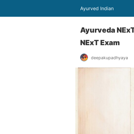
Ayurved Indian
Ayurveda NExT Exa
NExT Exam
deepakupadhyaya